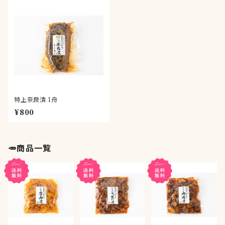
特上奈良漬 1舟
¥800
🥕商品一覧