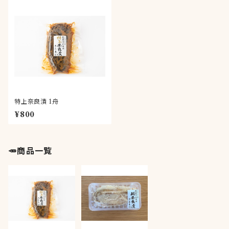
特上奈良漬 1舟
¥800
🥕商品一覧