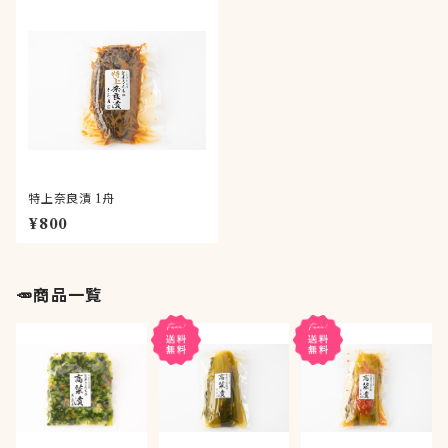
特上奈良漬 1舟
¥800
🥕商品一覧