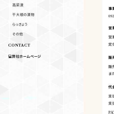
高菜漬
事
干大根の漬物
らっきょう
営
その他
営業
定
CONTACT
💻弊社ホームページ
販
販
ま
代
支
支
PA