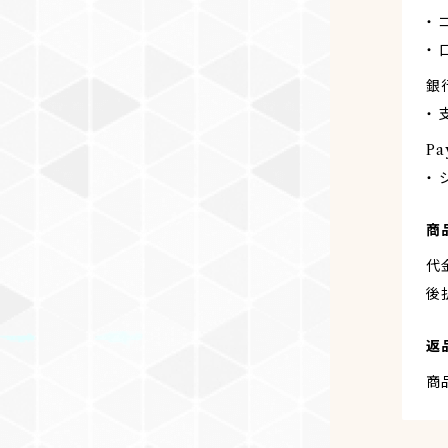
・
・
銀
・
Pa
・
商
代
後
返
商