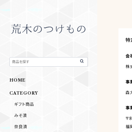
特
会
株
HOME
事
森
CATEGORY
ギフト商品
事
みそ漬
〒8
福
奈良漬