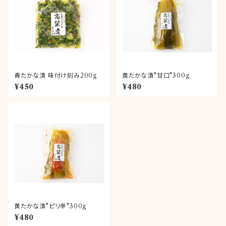
青たかな漬 味付け刻み200g
黄たかな漬"甘口"300g
¥450
¥480
黄たかな漬"ピリ辛"300g
¥480