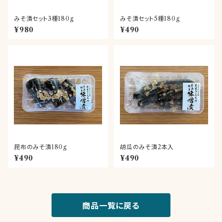
みそ漬セット3種180g
みそ漬セット5種180g
¥980
¥490
昆布のみそ漬180g
胡瓜のみそ漬2本入
¥490
¥490
商品一覧に戻る