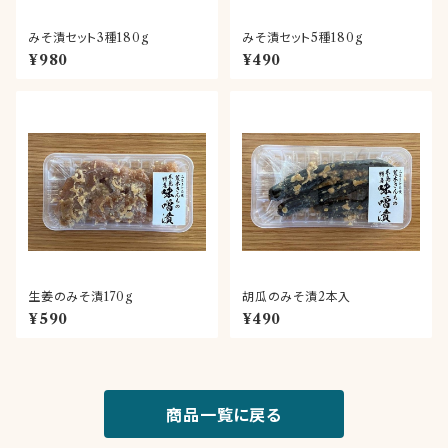
みそ漬セット3種180g
みそ漬セット5種180g
¥980
¥490
生姜のみそ漬170g
胡瓜のみそ漬2本入
¥590
¥490
商品一覧に戻る